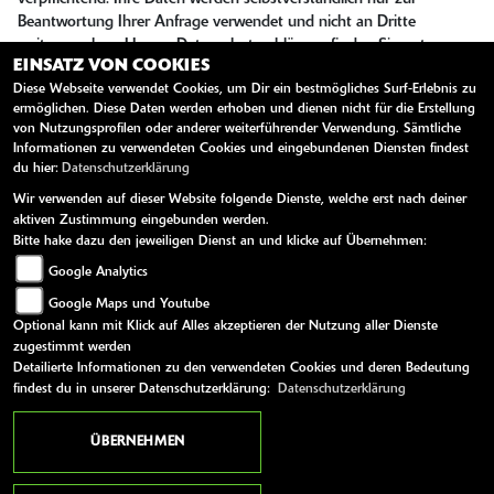
Beantwortung Ihrer Anfrage verwendet und nicht an Dritte
weitergegeben. Unsere Datenschutzerklärung finden Sie unter
EINSATZ VON COOKIES
folgendem Link:
Datenschutzerklärung
Diese Webseite verwendet Cookies, um Dir ein bestmögliches Surf-Erlebnis zu
ermöglichen. Diese Daten werden erhoben und dienen nicht für die Erstellung
Sie können der Speicherung Ihrer personenbezogenen Daten
von Nutzungsprofilen oder anderer weiterführender Verwendung. Sämtliche
jederzeit für die Zukunft widersprechen oder die Löschung Ihrer
Informationen zu verwendeten Cookies und eingebundenen Diensten findest
Daten verlangen. Wir werden Ihre Daten in diesem Fall
du hier:
Datenschutzerklärung
unverzüglich löschen, sofern nicht unser berechtigtes Interesse oder
Wir verwenden auf dieser Website folgende Dienste, welche erst nach deiner
gesetzliche Aufbewahrungspflichten der Löschung entgegenstehen.
aktiven Zustimmung eingebunden werden.
Bitte hake dazu den jeweiligen Dienst an und klicke auf Übernehmen:
Google Analytics
SENDEN
Google Maps und Youtube
Optional kann mit Klick auf Alles akzeptieren der Nutzung aller Dienste
zugestimmt werden
Detailierte Informationen zu den verwendeten Cookies und deren Bedeutung
findest du in unserer Datenschutzerklärung:
Datenschutzerklärung
ÜBERNEHMEN
ANSCHRIFT